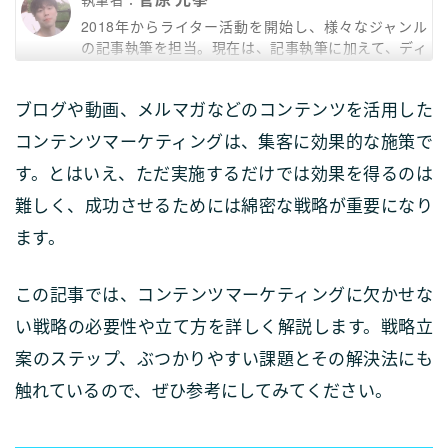
ンテンツ設計、メディアのSEOライティングを通じて
2018年からライター活動を開始し、様々なジャンル
SEO施策に携わる。2021年〜株式会社プレアに入
の記事執筆を担当。現在は、記事執筆に加えて、ディ
社、メディア部門の編集長としてオウンドメディア、
レクターとして複数のメディアの編集・運営に従事。
コンテンツマーケティングを担当。
ブログや動画、メルマガなどのコンテンツを活用した
コンテンツマーケティングは、集客に効果的な施策で
す。とはいえ、ただ実施するだけでは効果を得るのは
難しく、成功させるためには綿密な戦略が重要になり
ます。
この記事では、コンテンツマーケティングに欠かせな
い戦略の必要性や立て方を詳しく解説します。戦略立
案のステップ、ぶつかりやすい課題とその解決法にも
触れているので、ぜひ参考にしてみてください。